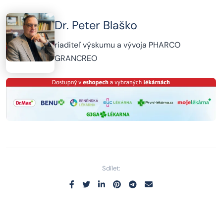
Dr. Peter Blaško
riaditeľ výskumu a vývoja PHARCO
GRANCREO
Sdílet: