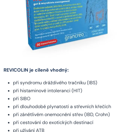
REVICOLIN je cíleně vhodný:
při syndromu dráždivého tračníku (IBS)
při histaminové intoleranci (HIT)
při SIBO
při dlouhodobé plynatosti a střevních křečích
při zánětlivém onemocnění střev (IBD, Crohn)
při cestování do exotických destinací
při užívání ATB