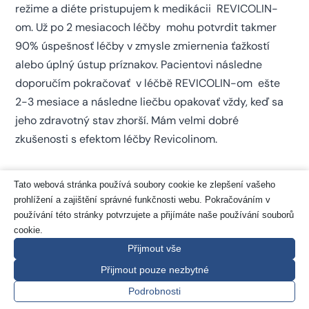
režime a diéte pristupujem k medikácii REVICOLIN-
om. Už po 2 mesiacoch léčby mohu potvrdit takmer
90% úspešnosť léčby v zmysle zmiernenia ťažkostí
alebo úplný ústup príznakov. Pacientovi následne
doporučím pokračovať v léčbě REVICOLIN-om ešte
2-3 mesiace a následne liečbu opakovať vždy, keď sa
jeho zdravotný stav zhorší. Mám velmi dobré
zkušenosti s efektom léčby Revicolinom.
Tato webová stránka používá soubory cookie ke zlepšení vašeho
prohlížení a zajištění správné funkčnosti webu. Pokračováním v
používání této stránky potvrzujete a přijímáte naše používání souborů
cookie.
Témata
Přijmout vše
Přijmout pouze nezbytné
Podrobnosti
(6)
Alzheimerova choroba