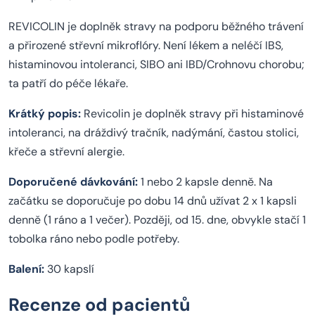
REVICOLIN je doplněk stravy na podporu běžného trávení
a přirozené střevní mikroflóry. Není lékem a neléčí IBS,
histaminovou intoleranci, SIBO ani IBD/Crohnovu chorobu;
ta patří do péče lékaře.
Krátký popis:
Revicolin je doplněk stravy při histaminové
intoleranci, na dráždivý tračník, nadýmání, častou stolici,
křeče a střevní alergie.
Doporučené dávkování:
1 nebo 2 kapsle denně. Na
začátku se doporučuje po dobu 14 dnů užívat 2 x 1 kapsli
denně (1 ráno a 1 večer). Později, od 15. dne, obvykle stačí 1
tobolka ráno nebo podle potřeby.
Balení:
30 kapslí
Recenze od pacientů